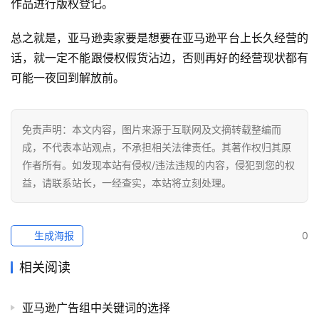
作品进行版权登记。
社
总之就是，亚马逊卖家要是想要在亚马逊平台上长久经营的
媒
营
话，就一定不能跟侵权假货沾边，否则再好的经营现状都有
销
可能一夜回到解放前。
跨
境
免责声明：本文内容，图片来源于互联网及文摘转载整编而
导
成，不代表本站观点，不承担相关法律责任。其著作权归其原
航
作者所有。如发现本站有侵权/违法违规的内容，侵犯到您的权
益，请联系站长，一经查实，本站将立刻处理。
生成海报
0
相关阅读
亚马逊广告组中关键词的选择