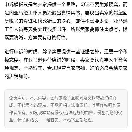
境
申诉模板只是为卖家提供一个思路，切记不要生搬硬套，而
百
是向亚马逊工作人员流露出真情实感，展现出卖家的希望回
科
复账号的真诚和修改错误的决心，邮件不需要太长，亚马逊
工作人员每天要处理很多邮件，所以卖家要抓住重点写，段
社
落要清晰，方案要有可执行性。
媒
营
进行申诉的时候，除了需要提供一些证据之外，还要一个积
销
极态度。在亚马逊运营店铺的时候，卖家要认真学习平台各
项规定，严格遵守，合规经营自家店铺。好的态度会给卖家
跨
境
的店铺加分。
导
航
免责声明：本文内容，图片来源于互联网及文摘转载整编而
成，不代表本站观点，不承担相关法律责任。其著作权归其原
作者所有。如发现本站有侵权/违法违规的内容，侵犯到您的权
益，请联系站长，一经查实，本站将立刻处理。