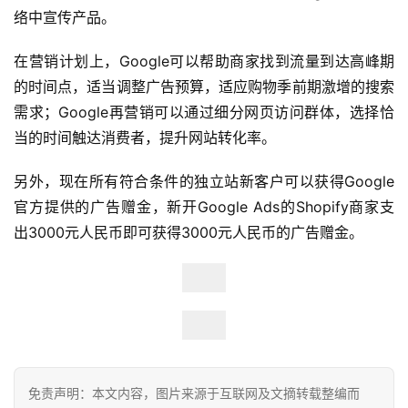
络中宣传产品。
跨
在营销计划上，Google可以帮助商家找到流量到达高峰期
境
的时间点，适当调整广告预算，适应购物季前期激增的搜索
百
需求；Google再营销可以通过细分网页访问群体，选择恰
科
当的时间触达消费者，提升网站转化率。
社
另外，现在所有符合条件的独立站新客户可以获得Google
媒
营
官方提供的广告赠金，新开Google Ads的Shopify商家支
销
出3000元人民币即可获得3000元人民币的广告赠金。
跨
境
导
航
免责声明：本文内容，图片来源于互联网及文摘转载整编而