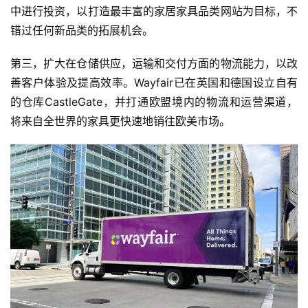
中进行投资，以打造最丰富的家居家具品类网站为目标，不
球
开
错过任何新品类的拓展机会。
店
第三，扩大在仓储供应，运输和交付方面的物流能力，以改
善客户体验及提高效率。Wayfair已在英国和德国设立自有
跨
境
的仓库CastleGate，并打通欧盟境内的物流和运营渠道，
百
将来自全世界的家具更快速地销往欧美市场。
科
社
媒
营
销
跨
境
导
航