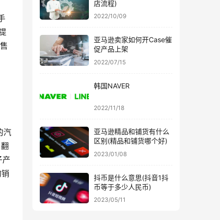
店流程)
2022/10/09
手
提
亚马逊卖家如何开Case催
约售
促产品上架
2022/07/15
韩国NAVER
2022/11/18
的汽
亚马逊精品和铺货有什么
区别(精品和铺货哪个好)
，翻
2023/01/08
子产
的销
抖币是什么意思(抖音1抖
币等于多少人民币)
2023/05/11