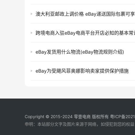
澳大利亚邮政上调价格 eBay递送国际包裹可享
跨境电商入驻eBay电商平台开店必知的基本常
eBay发货用什么物流(eBay物流规则介绍)
eBay为受飓风菲奥娜影响卖家提供保护措施
Copyright © 2015-2024
零壹电商
版权所有
粤ICP备202
申明：本站部分文字及图片来源于网络，如侵犯到您的权益