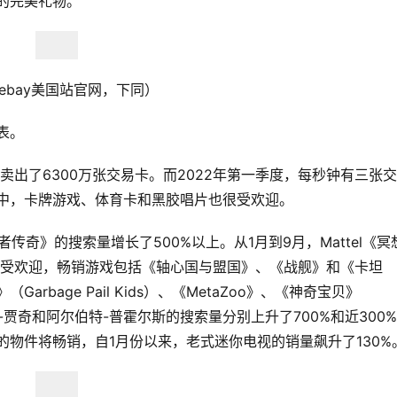
的完美礼物。
ebay美国站官网，下同）
表。
共卖出了6300万张交易卡。而2022年第一季度，每秒钟有三张
别中，卡牌游戏、体育卡和黑胶唱片也很受欢迎。
奇》的搜索量增长了500%以上。从1月到9月，Mattel《冥
大受欢迎，畅销游戏包括《轴心国与盟国》、《战舰》和《卡坦
bage Pail Kids）、《MetaZoo》、《神奇宝贝》
-贾奇和阿尔伯特-普霍尔斯的搜索量分别上升了700%和近300
的物件将畅销，自1月份以来，老式迷你电视的销量飙升了130%