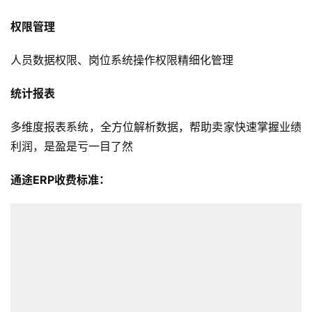
权限管理
人员数据权限、岗位系统操作权限精细化管理
统计报表
首
多维度报表系统，全方位解析数据，帮助卖家快速掌握业绩
页
利润，是盈是亏一目了然
全
通途ERP收费标准：
球
开
店
跨
境
百