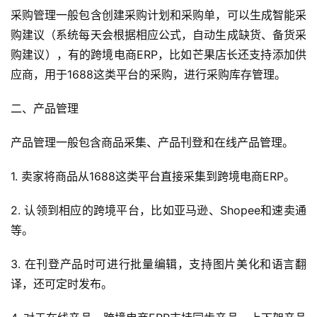
跨
采购管理一般包含创建采购计划和采购单，可以生成智能采
境
购建议（系统每天会根据相应公式，自动生成缺货、备货采
百
购建议），有的跨境电商ERP，比如芒果店长还支持添加供
科
应商，用于1688这类平台的采购，进行采购库存管理。
社
二、产品管理
媒
营
产品管理一般包含商品采集、产品刊登和在线产品管理。
销
1. 卖家将商品从1688这类平台直接采集到跨境电商ERP。
跨
2. 认领到相应的跨境平台，比如亚马逊、Shopee和速卖通
境
导
等。
航
3. 在刊登产品时可进行批量编辑，支持图片美化和语言翻
译，还可定时发布。