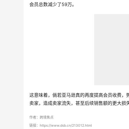
会员总数减少了59万。
这意味着，倘若亚马逊真的再度提高会员收费，
卖家，造成卖家流失，甚至后续销售额的更大损
作者：跨境焦点
链接：https://www.dsb.cn/213012.html