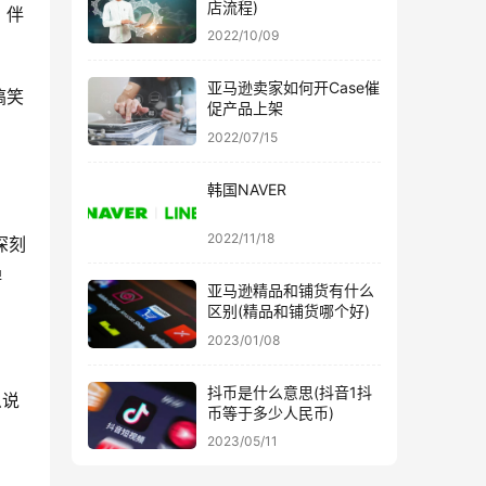
店流程)
、伴
2022/10/09
亚马逊卖家如何开Case催
搞笑
促产品上架
2022/07/15
韩国NAVER
2022/11/18
深刻
禅
亚马逊精品和铺货有什么
区别(精品和铺货哪个好)
2023/01/08
抖币是什么意思(抖音1抖
么说
币等于多少人民币)
2023/05/11