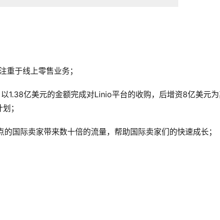
开始注重于线上零售业务；
展潜力，以1.38亿美元的金额完成对Linio平台的收购，后增资8亿美元
计划；
inio智利站点的国际卖家带来数十倍的流量，帮助国际卖家们的快速成长；