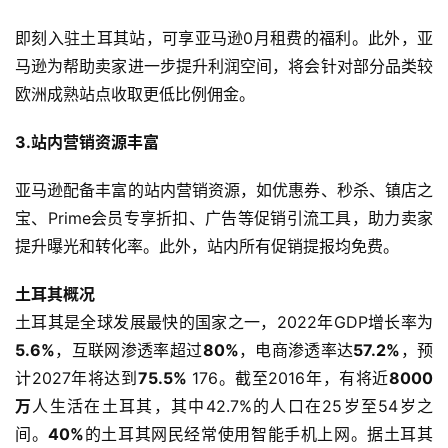
即刻入驻土耳其站，可享亚马逊0月租费的福利。此外，亚
马逊为帮助卖家进一步提升利润空间，将会针对部分品类较
欧洲成熟站点收取更低比例佣金。
3.站内营销资源丰富
亚马逊配备丰富的站内营销资源，如优惠券、秒杀、镇店之
宝、Prime会员专享折扣、广告等促销引流工具，助力卖家
提升曝光和转化率。此外，站内所有促销提报均免费。
土耳其概况
土耳其是全球发展最快的国家之一，2022年GDP增长率为
5.6%
，互联网渗透率超过
80%
，电商渗透率达
57.2%
，预
计2027年将达到
75.5%
176。截至2016年，有将近
8000
万
人生活在土耳其，其中42.7%的人口在25岁至54岁之
间。
40%
的土耳其网民经常使用智能手机上网。据土耳其