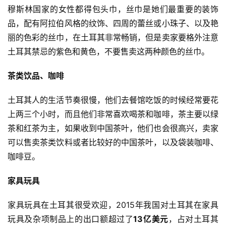
社
穆斯林国家的女性都得包头巾，丝巾是她们最重要的装饰
媒
品，配有阿拉伯风格的纹饰、四周的蕾丝或小珠子、以及艳
营
丽的色彩的丝巾，在土耳其非常畅销，但是卖家要格外注意
销
土耳其禁忌的紫色和黄色，不要售卖这两种颜色的丝巾。
跨
茶类饮品、咖啡
境
导
土耳其人的生活节奏很慢，他们去餐馆吃饭的时候经常要花
航
上两三个小时，而且他们非常喜欢喝茶和咖啡，茶主要以绿
茶和红茶为主，如果收到中国茶叶，他们也会很高兴，卖家
可以售卖茶类饮料或者比较好的中国茶叶，以及袋装咖啡、
咖啡豆。
家具玩具
家具玩具在土耳其很受欢迎，2015年我国对土耳其在家具
玩具及杂项制品上的出口额超过了
13亿美元
，占对土耳其