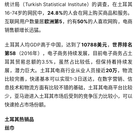
统计局（Turkish Statistical Institute）的调查，在土耳其
16-74岁的网民中，
24.8%
的人会在网上购买商品和服务。
互联网用户数量居
欧洲第5
，约有
50%
的人喜欢网购，电商
销售额增长迅猛。
首
土耳其人均GDP高于中国，达到了
10788美元
，
世界排名
页
第58
（2016年），电子商务持续发展，目前电子商务占土
耳其贸易总额的3.5%，虽然占比较低，但保持着持续发
全
球
展，潜力巨大。土耳其电商行业从业人员接近
20万
，物流
开
比较完善，快递基本可以实现1-3日送达，在数字营销、信
店
息技术和物流方面有比较不错的基础，土耳其电商平台比较
少，亚马逊进入土耳其市场后受到的竞争压力比较小，可以
跨
快速抢占市场份额。
境
百
土耳其热销品
科
丝巾