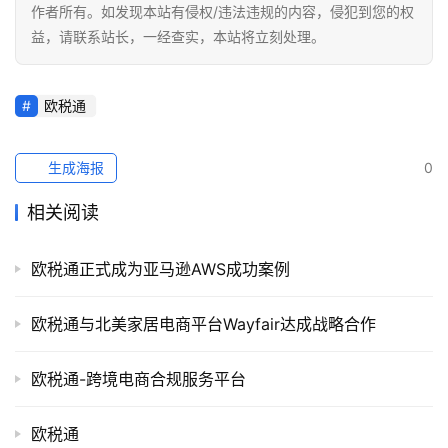
作者所有。如发现本站有侵权/违法违规的内容，侵犯到您的权
益，请联系站长，一经查实，本站将立刻处理。
欧税通
生成海报
0
相关阅读
欧税通正式成为亚马逊AWS成功案例
欧税通与北美家居电商平台Wayfair达成战略合作
欧税通-跨境电商合规服务平台
欧税通