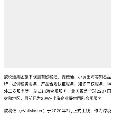
欧税通集团旗下现拥有欧税通、麦德通、小贸出海等知名品
牌，提供税务服务、产品合规认证服务、知识产权服务、境
外工商服务等一站式出海合规服务，业务覆盖全球220+国
家和地区，目前已为20W+出海企业提供国际合规服务。
欧税通（eVatMaster）于2020年2月正式上线，作为跨境