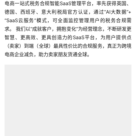
电商一站式税务合规智能SaaS管理平台，率先获得英国、
德国、西班牙、意大利税局官方认证，通过“AI大数据”+
“SaaS云服务”模式，可全面监控管理用户的税务合规需
求。 我们以“成就客户，拥抱变化”为经营理念，不断研发更
智慧、更高效、更具创造力的SaaS平台，为用户提供点
（卖家）到端（全球）最具性价比的合规服务，真正为跨境
电商企业减负，助力卖家朋友货通全球。
首
页
全
球
开
店