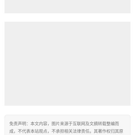
跨
境
百
科
社
媒
营
销
跨
境
导
航
免责声明：本文内容，图片来源于互联网及文摘转载整编而
成，不代表本站观点，不承担相关法律责任。其著作权归其原