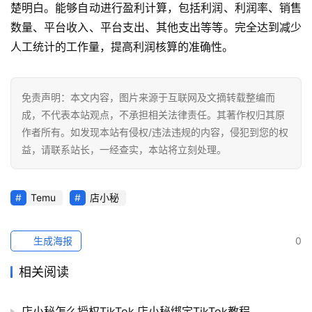
全
楚明白。能够自动进行盈利计算，包括利润、利润率、销售
球
数量、平台收入、平台支出、其他支出等等。完全达到减少
开
人工统计的工作量，提高利润核算的准确性。
店
跨
免责声明：本文内容，图片来源于互联网及文摘转载整编而
境
成，不代表本站观点，不承担相关法律责任。其著作权归其原
百
作者所有。如发现本站有侵权/违法违规的内容，侵犯到您的权
科
益，请联系站长，一经查实，本站将立刻处理。
社
媒
Temu
店小秘
营
销
生成海报
0
跨
相关阅读
境
导
店小秘怎么授权TikTok,店小秘绑定TikTok教程