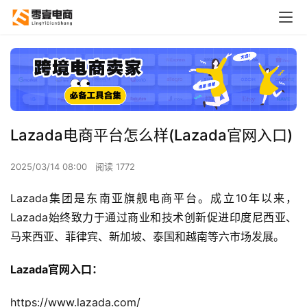
Lazada电商平台怎么样(Lazada官网入口)
2025/03/14 08:00
阅读 1772
Lazada集团是东南亚旗舰电商平台。成立10年以来，
Lazada
始终致力于通过商业和技术创新促进印度尼西亚、
马来西亚、菲律宾、新加坡、泰国和越南等六市场发展。
Lazada官网入口：
https://www.lazada.com/