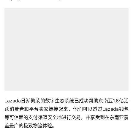
首
Lazada日渐繁荣的数字生态系统已成功帮助东南亚1.6亿活
页
跃消费者和平台卖家链接起来，他们可以透过Lazada钱包
等可信赖的支付渠道安全地进行交易，并享受到在东南亚覆
全
盖最广的极致物流体验。
球