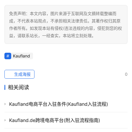
免责声明：本文内容，图片来源于互联网及文摘转载整编而
成，不代表本站观点，不承担相关法律责任。其著作权归其原
作者所有。如发现本站有侵权/违法违规的内容，侵犯到您的权
益，请联系站长，一经查实，本站将立刻处理。
Kaufland
生成海报
0
相关阅读
Kaufland电商平台入驻条件(Kaufland入驻流程)
Kaufland.de跨境电商平台(附入驻流程指南)