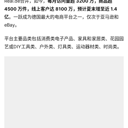
Real.de合并，如今，
每月访问量超 3200 万，商品超
4500 万件，线上客户达 8100 万，预计夏末增至近 1.4
亿
。一跃成为德国最大的电商平台之一，仅次于亚马逊和
eBay。
平台主要品类包括消费类电子产品、家具和家居类、花园园
艺或DIY工具类、户外类、灯具类、运动器材类、时尚类。