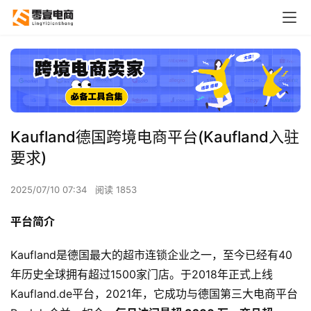
Kaufland德国跨境电商平台(Kaufland入驻
要求)
2025/07/10 07:34
阅读 1853
平台简介
Kaufland是德国最大的超市连锁企业之一，至今已经有40
年历史全球拥有超过1500家门店。于2018年正式上线
Kaufland.de平台，2021年，它成功与德国第三大电商平台