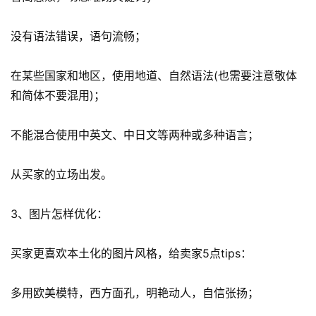
百
科
没有语法错误，语句流畅；
社
在某些国家和地区，使用地道、自然语法(也需要注意敬体
媒
和简体不要混用)；
营
销
不能混合使用中英文、中日文等两种或多种语言；
跨
从买家的立场出发。
境
导
航
3、图片怎样优化：
买家更喜欢本土化的图片风格，给卖家5点tips：
多用欧美模特，西方面孔，明艳动人，自信张扬；