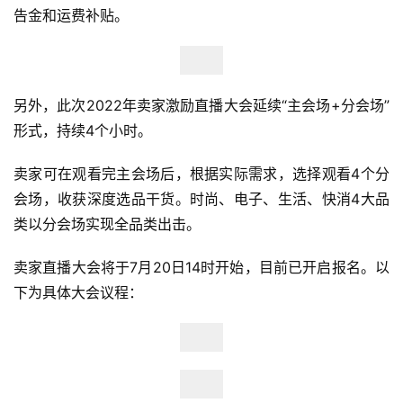
开
告金和运费补贴。
店
跨
境
另外，此次2022年卖家激励直播大会延续“主会场+分会场”
百
形式，持续4个小时。
科
卖家可在观看完主会场后，根据实际需求，选择观看4个分
社
会场，收获深度选品干货。时尚、电子、生活、快消4大品
媒
类以分会场实现全品类出击。
营
销
卖家直播大会将于7月20日14时开始，目前已开启报名。以
下为具体大会议程：
跨
境
导
航