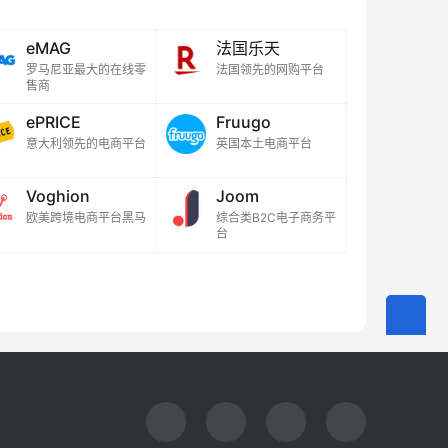
eMAG
法国乐天
罗马尼亚最大的在线零
法国领先的网购平台
售商
ePRICE
Fruugo
意大利领先的电商平台
英国本土电商平台
Voghion
Joom
欧美跨境电商平台黑马
综合类B2C电子商务平
台