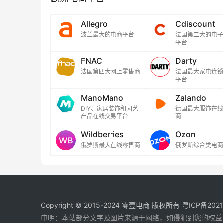
Allegro
Cdiscount
波兰最大的电商平台
法国第二大的电子
平台
FNAC
Darty
法国第四大网上零售商
法国最大家电连锁
平台
ManoMano
Zalando
DIY、家居装饰和园艺
德国最大服饰在线
产品在线交易平台
商
Wildberries
Ozon
俄罗斯最大在线零售商
俄罗斯综合类电商
Copyright © 2015-2024
零壹电商
版权所有
粤ICP备202
申明：本站部分文字及图片来源于网络，如侵犯到您的权益