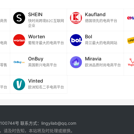
SHEIN
Kaufland
商务
快时尚跨境B2C互联网
德国领先的电商平台
企业
Worten
Bol
电商
葡萄牙最大的电商平台
荷兰最大的电商网站
OnBuy
Miravia
零售
英国新兴电商平台
欧洲品质时尚电商平台
Vinted
平台
欧洲知名二手电商平台
1100744号
联系方式：lingyilab@qq.com
，请及时告知，本站将及时处理或撤换。