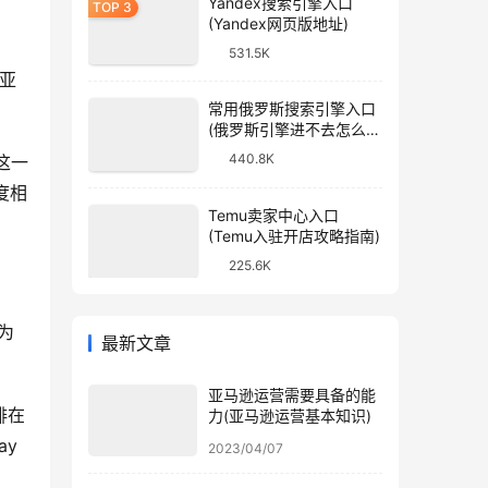
Yandex搜索引擎入口
(Yandex网页版地址)
531.5K
管亚
常用俄罗斯搜索引擎入口
(俄罗斯引擎进不去怎么
办)
440.8K
这一
度相
Temu卖家中心入口
(Temu入驻开店攻略指南)
225.6K
为
最新文章
亚马逊运营需要具备的能
排在
力(亚马逊运营基本知识)
ay
2023/04/07
。