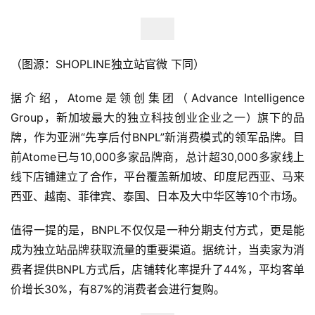
（图源：SHOPLINE独立站官微 下同）
首
据介绍，Atome是领创集团（Advance Intelligence 
页
Group，新加坡最大的独立科技创业企业之一）旗下的品
牌，作为亚洲“先享后付BNPL”新消费模式的领军品牌。目
全
前Atome已与10,000多家品牌商，总计超30,000多家线上
球
线下店铺建立了合作，平台覆盖新加坡、印度尼西亚、马来
开
西亚、越南、菲律宾、泰国、日本及大中华区等10个市场。
店
值得一提的是，BNPL不仅仅是一种分期支付方式，更是能
跨
成为独立站品牌获取流量的重要渠道。据统计，当卖家为消
境
费者提供BNPL方式后，店铺转化率提升了44%，平均客单
百
价增长30%，有87%的消费者会进行复购。
科