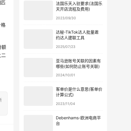
相匹
法国乐天入驻要求(法国乐
天开店流程及费用)
2023/09/30
价格
达秘-TikTok达人批量邀
约达人建联工具
份额
2025/07/23
之二
亚马逊账号关联的因素有
哪些(如何防止账号关联)
2024/10/01
客单价是什么意思(客单价
计算公式)
所
2023/11/04
Debenhams-欧洲电商平
台