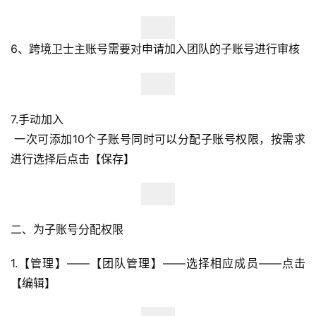
6、跨境卫士主账号需要对申请加入团队的子账号进行审核
7.手动加入
首
 一次可添加10个子账号同时可以分配子账号权限，按需求
页
进行选择后点击【保存】
全
球
开
二、为子账号分配权限
店
1.【管理】——【团队管理】——选择相应成员——点击
跨
【编辑】
境
百