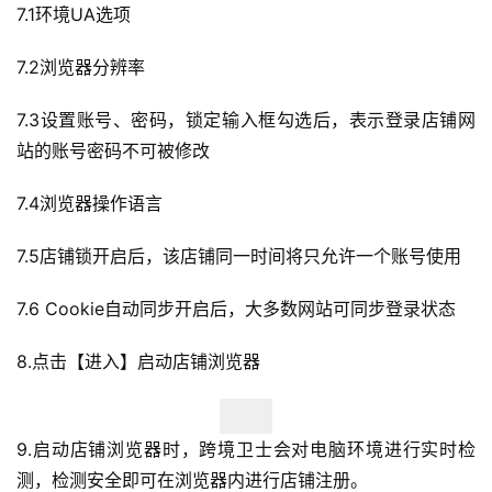
7.1环境UA选项
媒
营
7.2浏览器分辨率
销
7.3设置账号、密码，锁定输入框勾选后，表示登录店铺网
跨
站的账号密码不可被修改
境
导
7.4浏览器操作语言
航
7.5店铺锁开启后，该店铺同一时间将只允许一个账号使用
7.6 Cookie自动同步开启后，大多数网站可同步登录状态
8.点击【进入】启动店铺浏览器
9.启动店铺浏览器时，跨境卫士会对电脑环境进行实时检
测，检测安全即可在浏览器内进行店铺注册。