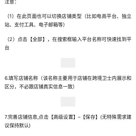
注意：
（1）在此页面也可以切换店铺类型（比如电商平台、独立
站、支付工具、电子邮箱等）
首
（2）点击【全部】，在搜索框输入平台名称可快速找到平
页
台
全
球
开
6.填写店铺名称（该名称主要用于店铺在跨境卫士内展示和
店
区分，不必跟店铺真实信息一致）
跨
境
百
7.完善店铺信息,点击【高级设置】–【保存】(无特殊需求建
科
议保持默认)
社