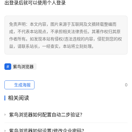
球
出登录后就可以使用个人登录
开
店
免责声明：本文内容，图片来源于互联网及文摘转载整编而
跨
成，不代表本站观点，不承担相关法律责任。其著作权归其原
境
作者所有。如发现本站有侵权/违法违规的内容，侵犯到您的权
百
益，请联系站长，一经查实，本站将立刻处理。
科
紫鸟浏览器
社
媒
营
生成海报
0
销
相关阅读
跨
境
紫鸟浏览器如何配置自动二步验证？
导
航
紫鸟浏览器如何设置/修改企业密码？