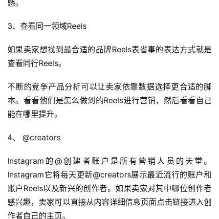
感。
3、查看同一领域Reels 
如果卖家想找到最合适的品牌Reels表省事的表达方式就是
首
查看同行Reels。 
页
不断的竞争产品分析可以让卖家依靠数据选择更合适的脚
全
本。看看他们是怎么做到的Reels进行营销，然后看看自己
球
能在哪里提升。
开
店
4、 @creators 
Instagram的@创建者账户是所有营销人员的天堂。 
跨
境
Instagram它将每天更新@creators展示最近流行的账户和
百
账户Reels以及新兴的创作者。如果卖家对其中哪位创作者
科
感兴趣，卖家可以直接从内容详细信息页面点击链接进入创
作者自己的主页。 