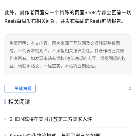
社
媒
此外，创作者页面有一个特殊的页面Reels专家会回答一切
营
Reels每周发布相关问题，并发布每周的Reels趋势报告。 
销
跨
免责声明：本文内容，图片来源于互联网及文摘转载整编而
境
成，不代表本站观点，不承担相关法律责任。其著作权归其原
导
作者所有。如发现本站有侵权/违法违规的内容，侵犯到您的权
航
益，请联系站长，一经查实，本站将立刻处理。
生成海报
0
相关阅读
SHEIN或将在美国开放第三方卖家入驻
Shopify简化物流模式，与亚马逊竞争加剧