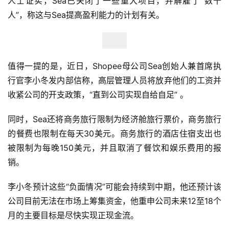
人士证实，Sea已关闭了一些重大项目，并解雇了“数十
人”，称这与Sea提高盈利能力的计划有关。
值得一提的是，近日，Shopee母公司Sea创始人兼首席执
首
页
行官李小冬发内部信称，高层管理人员将放弃他们的工资并
收紧公司的开支政策，“直到公司实现自给自足” 。
全
同时，Sea还将商务旅行限制为经济舱旅行票价，商务旅行
球
开
的餐费也限制在每天30美元。商务旅行的酒店住宿支出也
店
被限制为每晚150美元，并且取消了餐饮和娱乐费用的报
销。
跨
境
李小冬预计这些“负面情况”可能会持续到中期，他还预计该
百
公司目前无法在市场上筹集资金，他重申公司未来12至18个
科
月的主要目标是尽快实现正现金流。