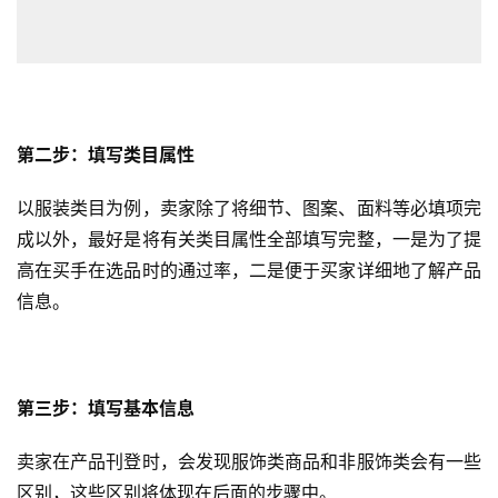
球
开
店
跨
第二步：填写类目属性
境
百
以服装类目为例，卖家除了将细节、图案、面料等必填项完
科
成以外，最好是将有关类目属性全部填写完整，一是为了提
社
高在买手在选品时的通过率，二是便于买家详细地了解产品
媒
信息。
营
销
第三步：填写基本信息
跨
境
卖家在产品刊登时，会发现服饰类商品和非服饰类会有一些
导
航
区别，这些区别将体现在后面的步骤中。