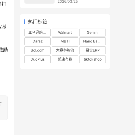
2026/03/25
消打
热门标签
权基
亚马逊跨境电商
Walmart
Gemini
Daraz
MBTI
Nano Banana
激励
Bol.com
大森林物流
易仓ERP
DuoPlus
超店有数
tiktokshop
所