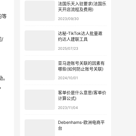
法国乐天入驻要求(法国乐
天开店流程及费用)
的等
2023/09/30
达秘-TikTok达人批量邀
/
约达人建联工具
2025/07/23
亚马逊账号关联的因素有
哪些(如何防止账号关联)
励。
2024/10/01
，
客单价是什么意思(客单价
计算公式)
2023/11/04
Debenhams-欧洲电商平
。
台