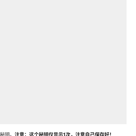
制秘钥。
注意：这个秘钥仅显示1次，注意自己保存好！