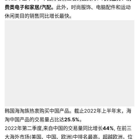
费类电子和家居/汽配。
此外，时尚服饰、电脑配件和运动
休闲类目的销售同比增长最快。
首
页
全
球
开
店
跨
韩国海淘族热衷购买中国产品。截止2022年上半年末，海
境
淘中国产品的交易量占比达
25.5%
。
百
2022年第二季度,来自中国的交易量同比增长
44%
, 在前三
科
大海外市场(美国、中国、欧洲)中排名最高，超越欧洲，位