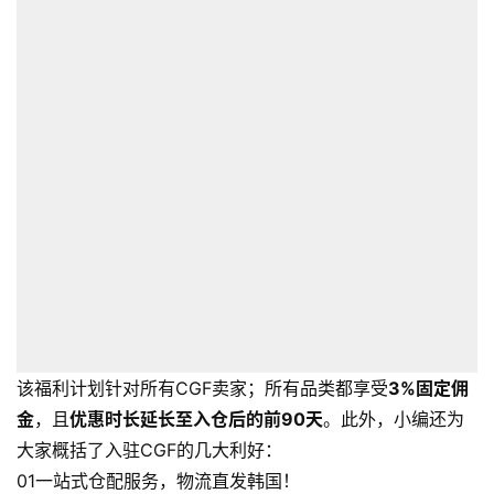
该福利计划针对所有CGF卖家；所有品类都享受
3%固定佣
金
，且
优惠时长延长至入仓后的前90天
。此外，小编还为
大家概括了入驻CGF的几大利好：
01一站式仓配服务，物流直发韩国！