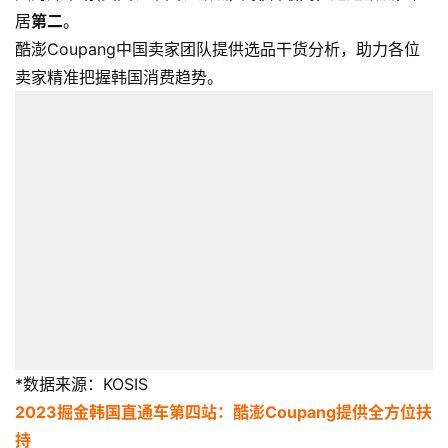
社
居
第二
。
媒
酷澎Coupang中国卖家团队提供选品干货分析，助力各位
营
卖家精准把握韩国消费趋势。
销
跨
境
导
航
*数据来源：KOSIS
2023掘金韩国直通车
第四站：酷澎Coupang提供全方位扶
持