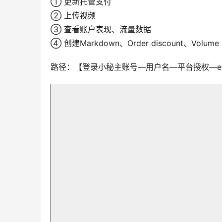
① 更新托管支付
② 上传视频
③ 查看账户表现、流量数据
④ 创建Markdown、Order discount、Volume pr
路径：【登录小秘主账号—用户名—平台授权—eB