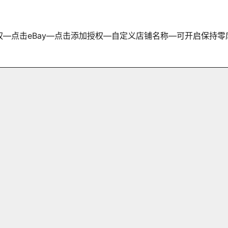
—点击eBay—点击添加授权—自定义店铺名称—可开启保持零