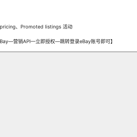
icing、Promoted listings 活动
ay—营销API—立即授权—跳转登录eBay账号即可】