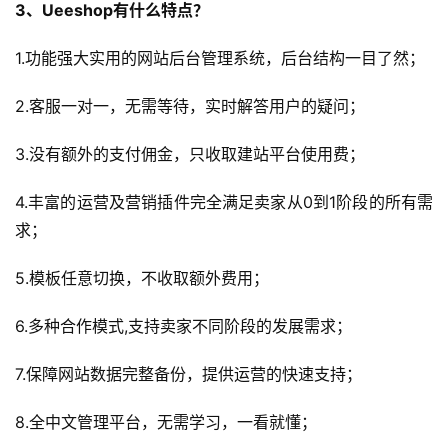
3、Ueeshop有什么特点？
1.功能强大实用的网站后台管理系统，后台结构一目了然；
2.客服一对一，无需等待，实时解答用户的疑问；
3.没有额外的支付佣金，只收取建站平台使用费；
首
页
4.丰富的运营及营销插件完全满足卖家从0到1阶段的所有需
求；
全
球
5.模板任意切换，不收取额外费用；
开
店
6.多种合作模式,支持卖家不同阶段的发展需求；
跨
7.保障网站数据完整备份，提供运营的快速支持；
境
百
8.全中文管理平台，无需学习，一看就懂；
科