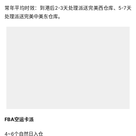
常年平均时效：到港后2-3天处理派送完美西仓库、5-7天
处理派送完美中美东仓库。
首
页
FBA空运卡派
全
球
4~6个自然日入仓