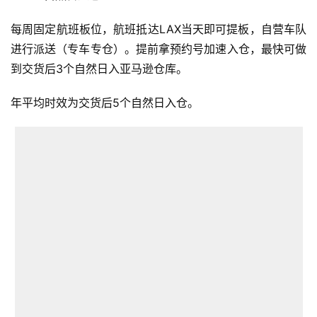
开
店
每周固定航班板位，航班抵达LAX当天即可提板，自营车队
进行派送（专车专仓）。提前拿预约号加速入仓，最快可做
跨
到交货后3个自然日入亚马逊仓库。
境
百
年平均时效为交货后5个自然日入仓。
科
社
媒
营
销
跨
境
导
航