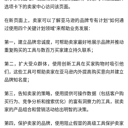
全
选项卡下的卖家中心访问该页面。
球
开
在新页面上，卖家可以了解亚马逊的品牌专有计划“如何通
店
过使用四个关键计划领域”来帮助业务发展：
跨
第一，建立品牌忠诚度，可帮助卖家最好地展示品牌并推动
境
重复购买的工具与数百万买家建立持久联系；
百
科
第二，扩大受众群体，使用创新工具在买家购物时吸引他
们，这些工具可帮助卖家在亚马逊内外提高购买意向并建立
社
品牌知名度；
媒
营
第三，告知卖家的策略，使用提供可操作数据（包括客户购
销
买行为、竞争分析和搜索优化）的富有洞察力的工具，就卖
家的产品组合和营销活动给出明智的决策。
跨
境
第四，保护卖家的品牌，使用阻止假冒的高级工具保护卖家
导