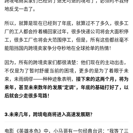
跨境电商卖家们已经到了退无可退的境地了，必须时不我待
球
地反戈一击了。
开
店
所以，就算是现在已经到了年底，就算过不了多久，很多工
厂的工人都会拎着桶回家过年，很多快递公司将会大面积停
跨
工，很多工厂也将会大范围停工，但是，所有这些都丝毫不
境
能阻挡国内跨境卖家争分夺秒地在全球抢单的热情！
百
科
因为，所有的跨境卖家们都很清楚：他们现在的主动出击，
不仅是为了暂时舒缓当前的困境，更多的是为了着眼于未
社
来，未雨绸缪——种种迹象表明，
接下来的这两个月，将为
媒
来年，甚至未来数年的发展“定调”，年底的基础打好了，以
营
销
后就会少走很多弯路！
跨
3.未来几年，跨境电商将进入高速发展期？
境
导
电影《英雄本色》中，小马哥有一句经典台词：“我等了三