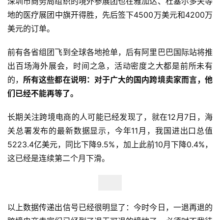
深圳市商务局组织的境外参展团也在雅加达、杜塞尔多夫等
地的医疗展团中旗开得胜，先后签下4500万美元和4200万
美元的订单。
前有各省组团飞到全球各地抢单，后有阿里巴巴国际站将推
出百场海外展会，时间之急，活动密度之大都是前所未有
的，
所有这些都在说明：对于广大的国内跨境卖家而言，他
们已经不能再等了。
长期关注跨境电商的人可能已经发现了，就在12月7日，海
关总署发布的最新数据显示，今年11月，我国进出口总值
5223.4亿美元，同比下降9.5%，加上此前10月下降0.4%，
这已经是连续第二个月下滑。
首
页
以上数据传递出信号已经很明显了：今时今日，一退再退的
全