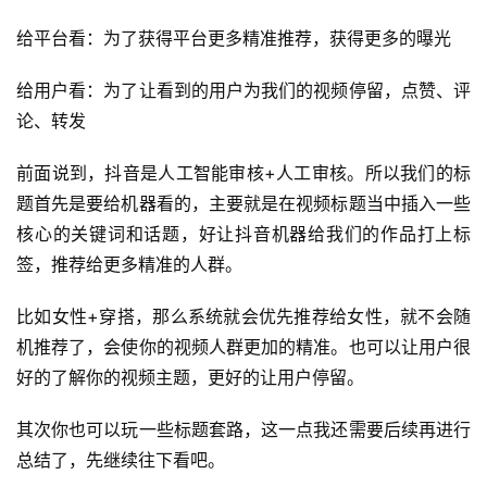
给平台看：为了获得平台更多精准推荐，获得更多的曝光
首
给用户看：为了让看到的用户为我们的视频停留，点赞、评
页
论、转发
全
前面说到，抖音是人工智能审核+人工审核。所以我们的标
球
题首先是要给机器看的，主要就是在视频标题当中插入一些
开
核心的关键词和话题，好让抖音机器给我们的作品打上标
店
签，推荐给更多精准的人群。
跨
比如女性+穿搭，那么系统就会优先推荐给女性，就不会随
境
机推荐了，会使你的视频人群更加的精准。也可以让用户很
百
好的了解你的视频主题，更好的让用户停留。
科
其次你也可以玩一些标题套路，这一点我还需要后续再进行
社
总结了，先继续往下看吧。
媒