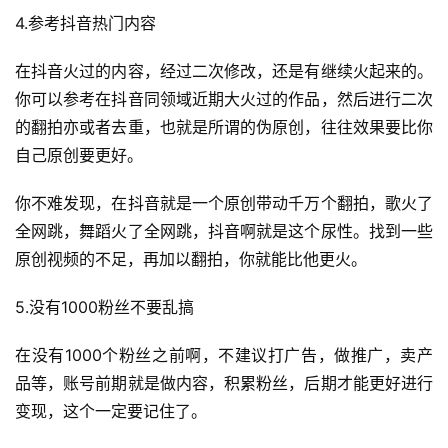
营
4.参考抖音热门内容
销
在抖音火过的内容，经过二次修改，还是有继续火起来的。
跨
你可以参考在抖音同领域近期大火过的作品，然后进行二次
境
的翻拍亦或者去重，也就是所谓的伪原创，往往效果要比你
导
自己原创要更好。
航
你不难发现，在抖音就是一个原创带动千万个翻拍，歌火了
全网跳，舞蹈火了全网跳，抖音啊就是这个尿性。找到一些
原创视频的不足，再加以翻拍，你就能比他更火。
5.没有1000粉丝不要乱搞
在没有1000个粉丝之前啊，不建议打广告，做推广，卖产
品等，账号前期就是做内容，积累粉丝，后期才能更好进行
变现，这个一定要记住了。