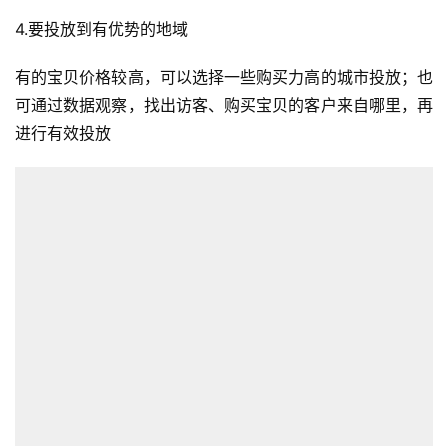
4.要投放到有优势的地域
全
球
有的宝贝价格较高，可以选择一些购买力高的城市投放；也
开
店
可通过数据观察，找出访客、购买宝贝的客户来自哪里，再
进行有效投放
跨
境
百
科
社
媒
营
销
跨
境