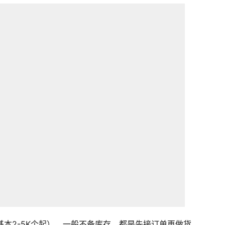
基本2-5K个起），一般不备库存，都是先接订单再做货。