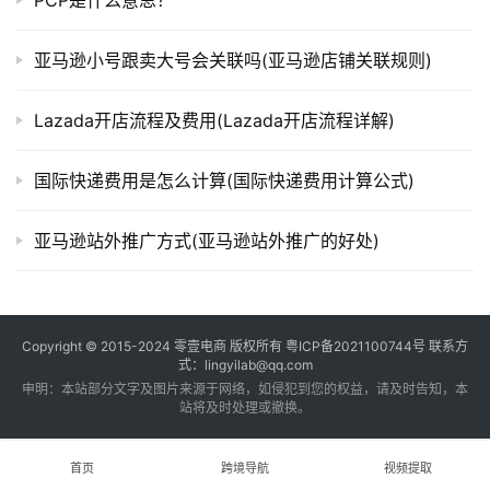
PCP是什么意思？
亚马逊小号跟卖大号会关联吗(亚马逊店铺关联规则)
Lazada开店流程及费用(Lazada开店流程详解)
国际快递费用是怎么计算(国际快递费用计算公式)
亚马逊站外推广方式(亚马逊站外推广的好处)
Copyright © 2015-2024
零壹电商
版权所有
粤ICP备2021100744号
联系方
式：lingyilab@qq.com
申明：本站部分文字及图片来源于网络，如侵犯到您的权益，请及时告知，本
站将及时处理或撤换。
首页
跨境导航
视频提取