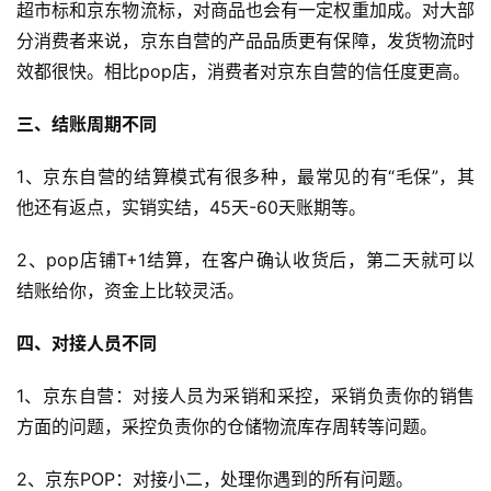
首
超市标和京东物流标，对商品也会有一定权重加成。对大部
页
分消费者来说，京东自营的产品品质更有保障，发货物流时
效都很快。相比pop店，消费者对京东自营的信任度更高。
全
球
三、结账周期不同
开
店
1、京东自营的结算模式有很多种，最常见的有“毛保”，其
他还有返点，实销实结，45天-60天账期等。
跨
境
2、pop店铺T+1结算，在客户确认收货后，第二天就可以
百
结账给你，资金上比较灵活。
科
四、对接人员不同
社
媒
1、京东自营：对接人员为采销和采控，采销负责你的销售
营
方面的问题，采控负责你的仓储物流库存周转等问题。
销
2、京东POP：对接小二，处理你遇到的所有问题。