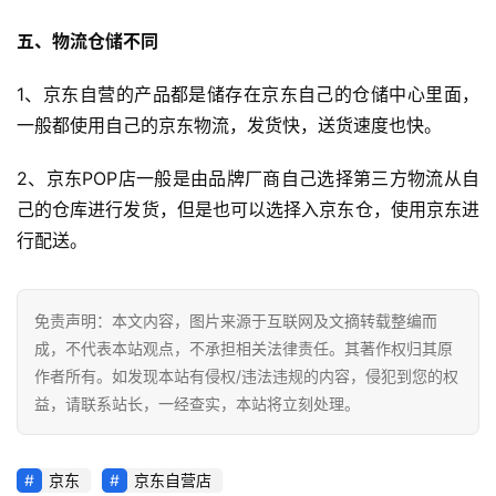
跨
五、物流仓储不同
境
导
1、京东自营的产品都是储存在京东自己的仓储中心里面，
航
一般都使用自己的京东物流，发货快，送货速度也快。
2、京东POP店一般是由品牌厂商自己选择第三方物流从自
己的仓库进行发货，但是也可以选择入京东仓，使用京东进
行配送。
免责声明：本文内容，图片来源于互联网及文摘转载整编而
成，不代表本站观点，不承担相关法律责任。其著作权归其原
作者所有。如发现本站有侵权/违法违规的内容，侵犯到您的权
益，请联系站长，一经查实，本站将立刻处理。
京东
京东自营店