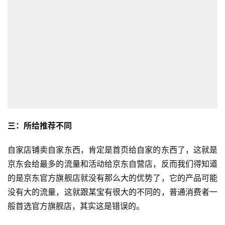
全
球
开
店
跨
境
百
科
三：所给推荐不同
社
自家店铺卖自家东西，肯定是首页给自家的东西了，这就是
媒
京东会给最多的流量和活动给京东自营店，反而我们得知道
营
的是京东官方旗舰店就没有那么大的优势了，它的产品可能
销
没有大的流量，这就跟某宝有很大的不同的，普通消费者一
般首选官方旗舰店，其实这是错误的。
跨
境