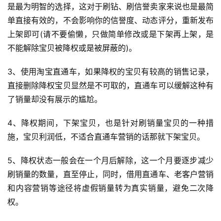
是最为明智的选择，这对于刷钻、刷信誉卖家来说也是最简
全
单直接有效的，不会影响你的信誉度、动态评分，重新发布
球
开
上架即可(请不要偷懒，只做简单修改或是下架再上架，是
店
不能解除宝贝被降权或是被屏蔽的)。
3、使用淘宝直通车，如果降权的宝贝有较高的销售记录，
跨
境
直接删除降权宝贝显然是不可取的，直通车可以缓解这种有
百
了销量却没有展示的尴尬。
科
4、降权期间，下架宝贝，也是针对刷销量宝贝的一种措
社
施，宝贝利润低，不适合直通车营销的话那就下架宝贝。
媒
营
5、降权状态一般会在一个月后解除，这一个月要逐步减少
销
刷销量的数量，直至停止，同时，借用直通车、老客户营销
和内容营销等途径将虚假销量转为真实销量，避免二次降
跨
权。
境