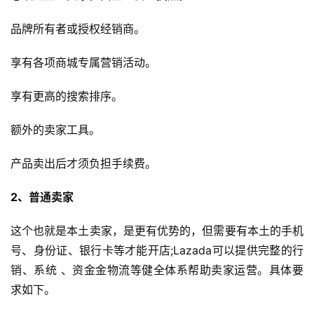
品牌所有者或授权经销商。
享有各项商城专属营销活动。
享有更高的搜索排序。
首
额外的卖家工具。
页
产品卖出后才须负担手续费。
全
球
2、普通卖家
开
店
这个也就是本土卖家，是更有优势的，但需要有本土的手机
号、身份证、银行卡等才能开店;Lazada可以提供完整的行
跨
销、系统 、资金金物流等健全体系帮助卖家运营。具体要
境
求如下。
百