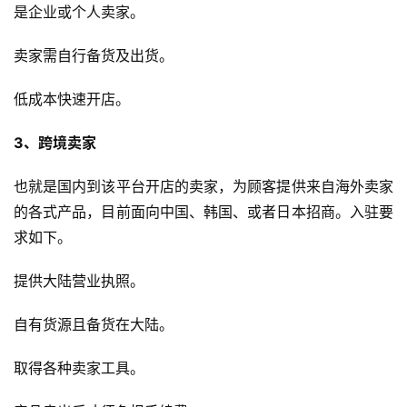
科
是企业或个人卖家。
社
卖家需自行备货及出货。
媒
营
低成本快速开店。
销
3、跨境卖家
跨
也就是国内到该平台开店的卖家，为顾客提供来自海外卖家
境
导
的各式产品，目前面向中国、韩国、或者日本招商。入驻要
航
求如下。
提供大陆营业执照。
自有货源且备货在大陆。
取得各种卖家工具。