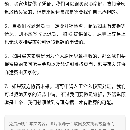
题，买家也提供了凭证，我们可以跟买家协商好，支持全额
退款给买家的，但是来回运费都是需要我们自己承担的。
跨
境
5、当我们收到退货后一定要开箱检查，商品如果有破损等
百
情况，则不应签收此退货， 拍照 提供证据，原则上交易上
科
也无法支持买家强制退货退款的申请的。
社
6、如果买家表明是因为个人原因导致拒收的，那么我们要
媒
保留原始来回运费金额以及凭证到维权页面，跟买家友好协
营
商运费由买家付。
销
7、如果双方协商未果，则可申请人工介入核实处理，我们
跨
可以拒绝买家的退款申请，不过我们要做足证据，熟话说顾
境
客是上帝，我们必须做到有理有据，才有胜算的可能。
导
航
免责声明：本文内容，图片来源于互联网及文摘转载整编而