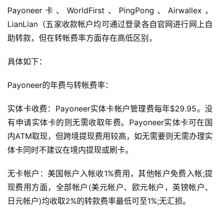
百
Payoneer卡、WorldFirst、PingPong、Airwallex，
科
LianLian（五家收款帐户均可通过登录各自官网进行网上自
助转款，但在转帐费率方面存在高低区别，
社
媒
具体如下：
营
销
Payoneer的年费与转帐费率：
跨
实体卡收费：Payoneer实体卡帐户管理费每年$29.95。没
境
有申请实体卡的则无需收取年费。Payoneer实体卡可在国
导
内ATM取现，但跨境提现费用较高，如无需要则无需办理实
航
体卡同时不建议在境内提现或刷卡。
无卡帐户：美国帐户入帐收1%费用，其他帐户免费入帐;提
现费用方面，全部帐户(美元帐户、欧元帐户，英镑帐户、
日元帐户)均收取2%的转款费率最低可至1%;无汇损。