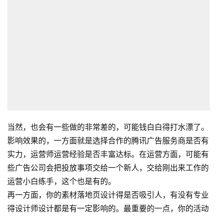
首
页
全
球
开
店
当然，也会有一些做的非常差的，可能钱白白得打水漂了。
跨
影响效果的，一方面就是选择合作的腾讯广告服务商是否有
境
实力，运营师运营经验是否丰富达标。在运营方面，可能有
百
些广告公司会把投放事项交给一个新人，交给刚出来工作的
科
运营小白练手，这个也是有的。
再一方面，你的素材落地页设计得是否吸引人，有没有专业
社
得设计师设计都是有一定影响的。最重要的一点，你的活动
媒