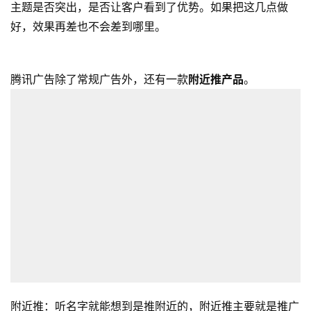
主题是否突出，是否让客户看到了优势。如果把这几点做
营
销
好，效果再差也不会差到哪里。
跨
腾讯广告除了常规广告外，还有一款
附近推产品
。
境
导
航
附近推：听名字就能想到是推附近的，附近推主要就是推广