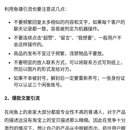
利用鱼塘引流也要注意这几点：
不要频繁回复太多相似的内容和文字，如果每个客户的
聊天记录都一致，容易被判定为机器操作。
不要连续点击“超赞”、“留言”、“我想要”，一般用户不
会这样操作的。
商品的发布不宜过于频繁，违禁物品不要放。
不要明显的放入联系方式，可以将联系方式写到纸上，
然后以图片的形式发给对方。
首
页
如果不幸被封号，解封后一定要重新养号；一张身份证
可以认证三个闲鱼账号。
全
2、爆款文案引流
球
开
在闲鱼上的卖家大部分都是专业性不高的普通人，对于产品
店
的描述远没有淘宝上的宝贝描述那么精细。因此在竞争十分
激烈的情况下，想让自己的产品从中脱颖而出，抓住用户眼