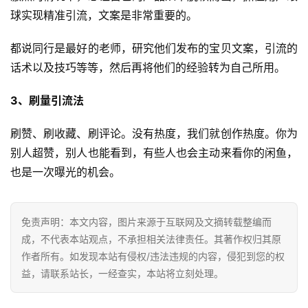
跨
球实现精准引流，文案是非常重要的。
境
百
都说同行是最好的老师，研究他们发布的宝贝文案，引流的
科
话术以及技巧等等，然后再将他们的经验转为自己所用。
社
3、刷量引流法
媒
营
刷赞、刷收藏、刷评论。没有热度，我们就创作热度。你为
销
别人超赞，别人也能看到，有些人也会主动来看你的闲鱼，
也是一次曝光的机会。
跨
境
导
免责声明：本文内容，图片来源于互联网及文摘转载整编而
航
成，不代表本站观点，不承担相关法律责任。其著作权归其原
作者所有。如发现本站有侵权/违法违规的内容，侵犯到您的权
益，请联系站长，一经查实，本站将立刻处理。