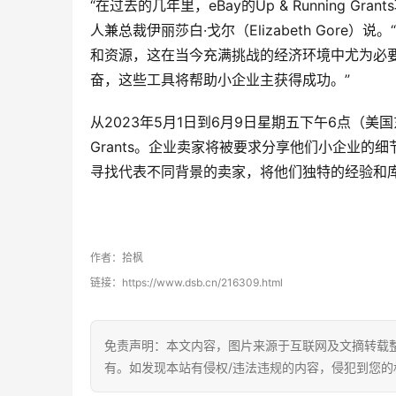
“在过去的几年里，eBay的Up & Running Gr
人兼总裁伊丽莎白·戈尔（Elizabeth Gore）
和资源，这在当今充满挑战的经济环境中尤为必
奋，这些工具将帮助小企业主获得成功。”
从2023年5月1日到6月9日星期五下午6点（美国东
Grants。企业卖家将被要求分享他们小企业的
寻找代表不同背景的卖家，将他们独特的经验和库
作者：拾枫
链接：https://www.dsb.cn/216309.html
免责声明：本文内容，图片来源于互联网及文摘转载
有。如发现本站有侵权/违法违规的内容，侵犯到您