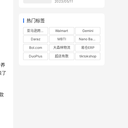
2023/05/11
热门标签
亚马逊跨境电商
Walmart
Gemini
Daraz
MBTI
Nano Banana
Bol.com
大森林物流
易仓ERP
DuoPlus
超店有数
tiktokshop
培养
表了
赠款