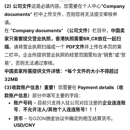
百
(2)
公司文件
这是必填内容。您需要在个人中心
“Company
科
documents”
栏中上传文件，否则您将无法提交审核申
请。
社
在
“Company documents” （公司文件）
栏目中，
中国卖
媒
家只需要提交营业执照
，香港执照需要BR,CR放在一起扫
营
描
。请将营业执照扫描成一个
PDF文件
并上传在本页的第
销
二栏中。企业所提供营业执照的经营范围需包含“销售”或“贸
易”，否则无法通过审核。
跨
境
中国卖家所需提供文件详情：
*每个文件的大小不得超过
导
32MB
航
(3)
收款账户信息
！
重要！
您需要在
Payment details（收
款账户信息）
部分中填写主要的字段：
账户号码
– 目前只支持入驻公司对应注册的
企业连连账
号
，
不允许法人/其他个人连连账号！！！
货币
– 与OZON佣金协议中确定的相互结算货币。
USD/CNY