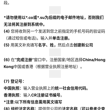
段。
*请勿使用以*.co或*.su为后缀的电子邮件地址，否则我们
无法将其注册到系统中。
(4)
您将收到另一个发送到您之前指定的手机号码的验证码
（通过短信或电话)。输入并
单击注册。
(5)
用英文补充填写
名字、姓，
然后点击
创建新公司
(
6
)
在
“完成注册”
窗口中，注册国家/地区选择
China/Hong
Kong
中国或香港（根据营业执照注册地址）。
(
7
) 登记号：
中国执照
：
输入营业执照上的
统一社会信用代码。
香港执照
：输入
CR注册证书编号
。
*注意:以下所有信息需用英文填写
(
8
) 组织法定名称：
提供您公司的
法定名称
（
可以参考企查