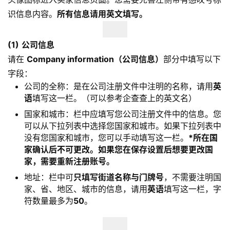
识信息内容。
所有信息请用英文填写。
(1)
公司信息
请在
Company information（公司信息）
部分中填写以下
字段：
公司的全称：是在公司注册文件中注明的名称，请用
英
语
填写这一栏。（可以参考企查查上的英文名）
首
国家和城市：栏中应填写您公司注册文件中的信息。您
页
可以从下拉列表中选择您国家和城市。如果下拉列表中
没有您国家和城市，您可以手动填写这一栏。
*所在国
全
家确认后不可更改。如果您在保存设置后想要更改国
球
家，需要重新注册账号。
开
地址：栏中可
只填写街道名称与门牌号
，不需要注明国
店
家、省、地区、城市的信息，请用
英语
填写这一栏，字
符数量最多为
50
。
跨
境