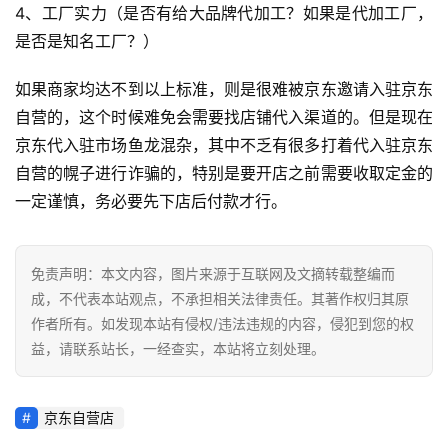
跨
4、工厂实力（是否有给大品牌代加工？如果是代加工厂，
境
是否是知名工厂？）
导
航
如果商家均达不到以上标准，则是很难被京东邀请入驻京东
自营的，这个时候难免会需要找店铺代入渠道的。但是现在
京东代入驻市场鱼龙混杂，其中不乏有很多打着代入驻京东
自营的幌子进行诈骗的，特别是要开店之前需要收取定金的
一定谨慎，务必要先下店后付款才行。
免责声明：本文内容，图片来源于互联网及文摘转载整编而
成，不代表本站观点，不承担相关法律责任。其著作权归其原
作者所有。如发现本站有侵权/违法违规的内容，侵犯到您的权
益，请联系站长，一经查实，本站将立刻处理。
京东自营店